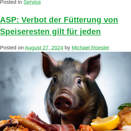
Posted in
Service
ASP: Verbot der Fütterung von
Speiseresten gilt für jeden
Posted on
August 27, 2024
by
Michael Roesler