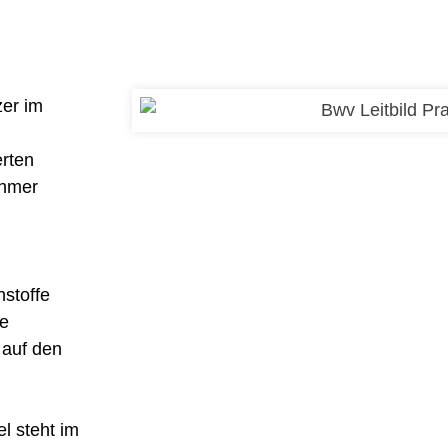
zer im
n
erten
ehmer
hstoffe
ge
 auf den
l steht im