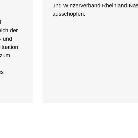
und Winzerverband Rheinland-Nass
ausschöpfen.
d
eich der
- und
tuation
 zum
es