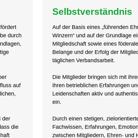
Selbstverständnis
fördert
Auf der Basis eines „führenden E
ebe durch
Winzern“ und auf der Grundlage ein
undlagen,
Mitgliedschaft sowie eines föderal
tige
Belange und der Erfolg der Mitglie
täglichen Verbandsarbeit.
ber
Die Mitglieder bringen sich mit ih
fluss auf
ihren betrieblichen Erfahrungen u
lichen,
Leidenschaften aktiv und authentis
ein.
i der
Durch einen stetigen, zielorientie
dass die
Fachwissen, Erfahrungen, Emotio
haft
zwischen Mitgliedern, Ehren- und 