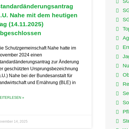
SG
tandardänderungsantrag
SG
.U. Nahe mit dem heutigen
SG
ag (14.11.2025)
To
bgeschlossen
Ag
Er
ie Schutzgemeinschaft Nahe hatte im
ovember 2024 einen
Ja
tandardänderungsantrag zur Änderung
Nu
er geschützten Ursprungsbezeichnung
Ob
g.U.) Nahe bei der Bundesanstalt für
andwirtschaft und Ernährung (BLE) in
Re
Se
EITERLESEN »
So
Pf
St
ovember 14, 2025