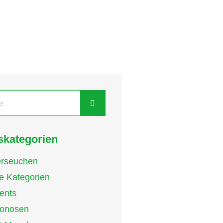
kategorien
erseuchen
le Kategorien
ents
onosen