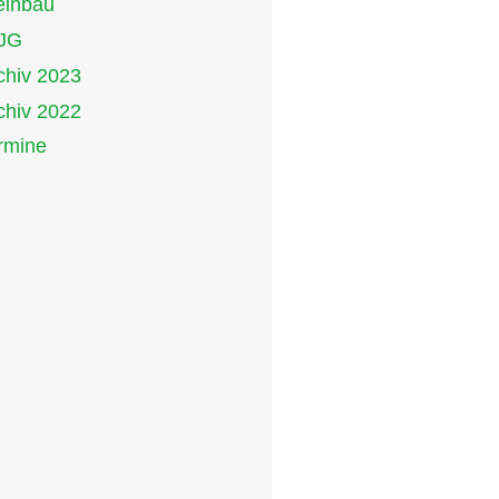
inbau
JG
chiv 2023
chiv 2022
rmine