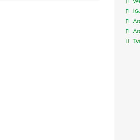
We
IG
Ar
Ar
Te