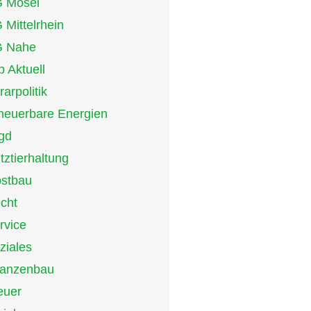
 Mosel
 Mittelrhein
 Nahe
p Aktuell
rarpolitik
neuerbare Energien
gd
tztierhaltung
stbau
cht
rvice
ziales
lanzenbau
euer