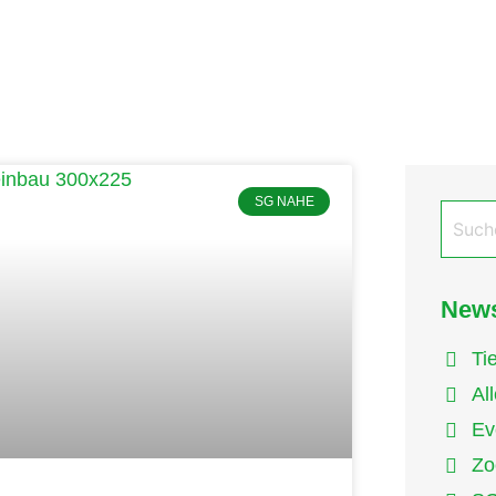
SG NAHE
News
Ti
Al
Ev
Zo