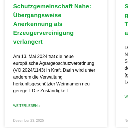
Schutzgemeinschaft Nahe:
S
Übergangsweise
g
Anerkennung als
T
Erzeugervereinigung
a
verlängert
D
N
Am 13. Mai 2024 trat die neue
S
europäische Agrargeoschutzverordnung
d
(VO 2024/1143) in Kraft. Darin wird unter
(
anderem die Verwaltung
L
herkunftsgeschützter Weinnamen neu
geregelt. Die Zuständigkeit
W
WEITERLESEN »
Dezember 23, 2025
N