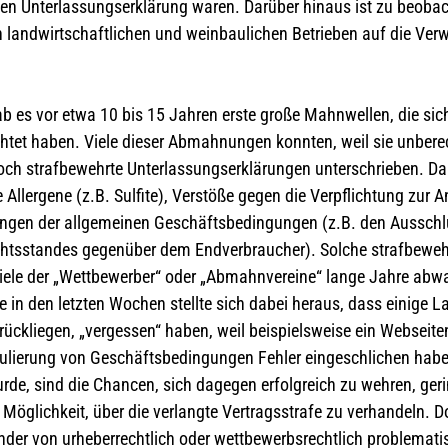
rten Unterlassungserklärung waren. Darüber hinaus ist zu beoba
 landwirtschaftlichen und weinbaulichen Betrieben auf die Ver
 es vor etwa 10 bis 15 Jahren erste große Mahnwellen, die sic
tet haben. Viele dieser Abmahnungen konnten, weil sie unbere
doch strafbewehrte Unterlassungserklärungen unterschrieben. Da
llergene (z.B. Sulfite), Verstöße gegen die Verpflichtung zur
lungen der allgemeinen Geschäftsbedingungen (z.B. den Ausschl
ichtsstandes gegenüber dem Endverbraucher). Solche strafbewe
 viele der „Wettbewerber“ oder „Abmahnvereine“ lange Jahre ab
 in den letzten Wochen stellte sich dabei heraus, dass einige L
rückliegen, „vergessen“ haben, weil beispielsweise ein Webseite
mulierung von Geschäftsbedingungen Fehler eingeschlichen habe
rde, sind die Chancen, sich dagegen erfolgreich zu wehren, gerin
Möglichkeit, über die verlangte Vertragsstrafe zu verhandeln. D
ender von urheberrechtlich oder wettbewerbsrechtlich problemati