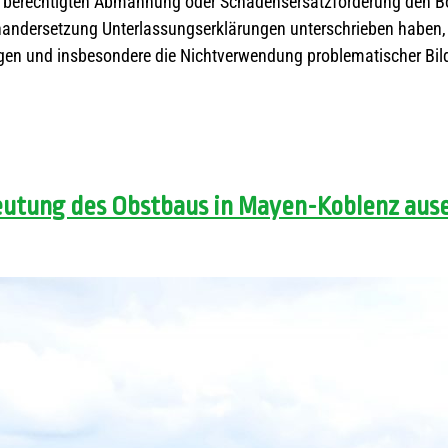
r berechtigten Abmahnung oder Schadensersatzforderung den B
andersetzung Unterlassungserklärungen unterschrieben haben, 
en und insbesondere die Nichtverwendung problematischer Bilde
deutung des Obstbaus in Mayen-Koblenz aus