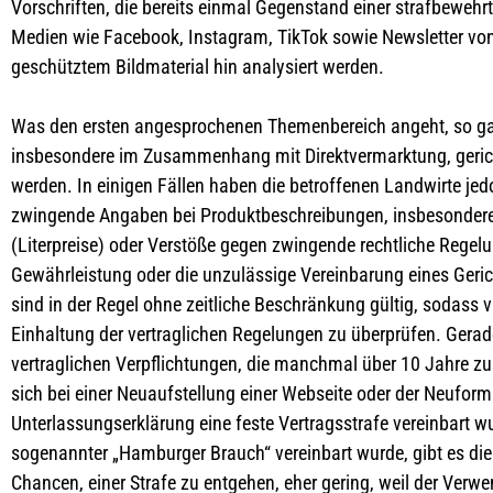
Vorschriften, die bereits einmal Gegenstand einer strafbeweh
Medien wie Facebook, Instagram, TikTok sowie Newsletter von
geschütztem Bildmaterial hin analysiert werden.
Was den ersten angesprochenen Themenbereich angeht, so gab
insbesondere im Zusammenhang mit Direktvermarktung, gerich
werden. In einigen Fällen haben die betroffenen Landwirte je
zwingende Angaben bei Produktbeschreibungen, insbesondere A
(Literpreise) oder Verstöße gegen zwingende rechtliche Rege
Gewährleistung oder die unzulässige Vereinbarung eines Ger
sind in der Regel ohne zeitliche Beschränkung gültig, sodass
Einhaltung der vertraglichen Regelungen zu überprüfen. Gerade
vertraglichen Verpflichtungen, die manchmal über 10 Jahre zu
sich bei einer Neuaufstellung einer Webseite oder der Neufor
Unterlassungserklärung eine feste Vertragsstrafe vereinbart wu
sogenannter „Hamburger Brauch“ vereinbart wurde, gibt es die 
Chancen, einer Strafe zu entgehen, eher gering, weil der Verw