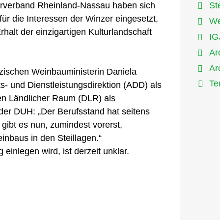
rverband Rheinland-Nassau haben sich
St
ür die Interessen der Winzer eingesetzt,
We
halt der einzigartigen Kulturlandschaft
IG
Ar
Ar
lzischen Weinbauministerin Daniela
Te
s- und Dienstleistungsdirektion (ADD) als
n Ländlicher Raum (DLR) als
der DUH: „Der Berufsstand hat seitens
gibt es nun, zumindest vorerst,
einbaus in den Steillagen.“
einlegen wird, ist derzeit unklar.