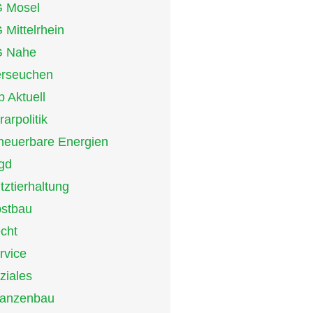
 Mosel
 Mittelrhein
 Nahe
erseuchen
p Aktuell
rarpolitik
neuerbare Energien
gd
tztierhaltung
stbau
cht
rvice
ziales
lanzenbau