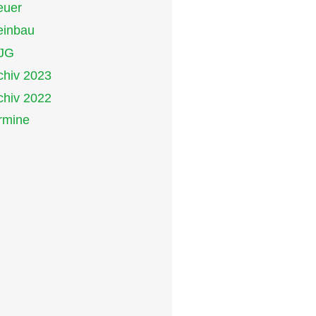
euer
inbau
JG
chiv 2023
chiv 2022
rmine