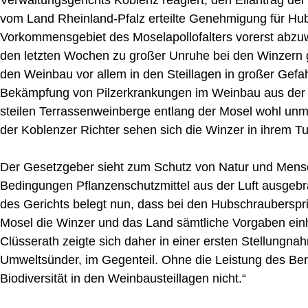
vom Land Rheinland-Pfalz erteilte Genehmigung für Hu
Vorkommensgebiet des Moselapollofalters vorerst abzuw
den letzten Wochen zu großer Unruhe bei den Winzern g
den Weinbau vor allem in den Steillagen in großer Gefah
Bekämpfung von Pilzerkrankungen im Weinbau aus der L
steilen Terrassenweinberge entlang der Mosel wohl un
der Koblenzer Richter sehen sich die Winzer in ihrem Tu
Der Gesetzgeber sieht zum Schutz von Natur und Mens
Bedingungen Pflanzenschutzmittel aus der Luft ausgebr
des Gerichts belegt nun, dass bei den Hubschrauberspr
Mosel die Winzer und das Land sämtliche Vorgaben ein
Clüsserath zeigte sich daher in einer ersten Stellungna
Umweltsünder, im Gegenteil. Ohne die Leistung des Beru
Biodiversität in den Weinbausteillagen nicht.“