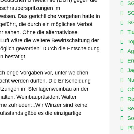
SG
bschrauberspritzungen im
SG
eisen. Das gerichtliche Vorgehen hatte in
SG
eführt, die durch ein mögliches Verbot
Ti
r sahen. Ohne die alternativlose
uft wäre die weitere Bewirtschaftung der
To
möglich geworden. Durch die Entscheidung
Ag
n bestätigt.
Er
Ja
ch enge Vorgaben vor, unter welchen
Nu
acht werden dürfen. Die Entscheidung
itzungen im Steillagenweinbau an der
Ob
halten. Weinbaupräsident Walter
Re
hme zufrieden: „Wir Winzer sind keine
Se
fsstands gäbe es die einzigartige
So
Pf