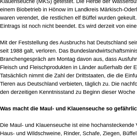
Klauenseuche (MKS) getestet. Die Herde der Wasserbüf
einem Biobetrieb in Hönow im Landkreis Märkisch-Oderl
waren verendet, die restlichen elf Büffel wurden gekeul
Eintrags ist noch nicht beendet. Es wird derzeit von e
Mit der Feststellung des Ausbruchs hat Deutschland sein
seit 1988 galt, verloren. Das Bundeslandwirtschaftsmin
Branchengespräch am Montag davon aus, dass Ausfuhre
Fleisch und Fleischprodukten in Länder außerhalb der
Tatsächlich nimmt die Zahl der Drittstaaten, die die Ei
Tieren aus Deutschland verbieten, täglich zu. Die nach
den derzeitigen Kenntnisstand zu Beginn dieser Woche 
Was macht die Maul- und Klauenseuche so gefährlic
Die Maul- und Klauenseuche ist eine hochansteckende V
Haus- und Wildschweine, Rinder, Schafe, Ziegen, Büffe