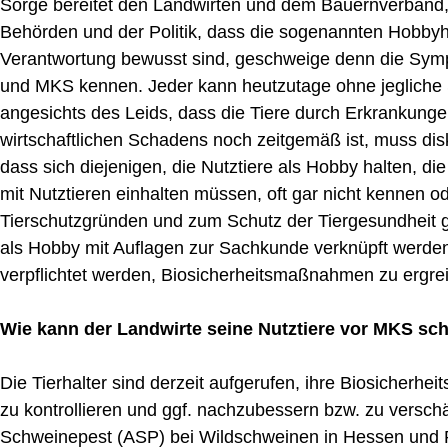
Sorge bereitet den Landwirten und dem Bauernverband, 
Behörden und der Politik, dass die sogenannten Hobbyhal
Verantwortung bewusst sind, geschweige denn die Sym
und MKS kennen. Jeder kann heutzutage ohne jegliche 
angesichts des Leids, dass die Tiere durch Erkrankung
wirtschaftlichen Schadens noch zeitgemäß ist, muss disku
dass sich diejenigen, die Nutztiere als Hobby halten, die 
mit Nutztieren einhalten müssen, oft gar nicht kennen o
Tierschutzgründen und zum Schutz der Tiergesundheit g
als Hobby mit Auflagen zur Sachkunde verknüpft werde
verpflichtet werden, Biosicherheitsmaßnahmen zu ergrei
Wie kann der Landwirte seine Nutztiere vor MKS sc
Die Tierhalter sind derzeit aufgerufen, ihre Biosicher
zu kontrollieren und ggf. nachzubessern bzw. zu verschä
Schweinepest (ASP) bei Wildschweinen in Hessen und 