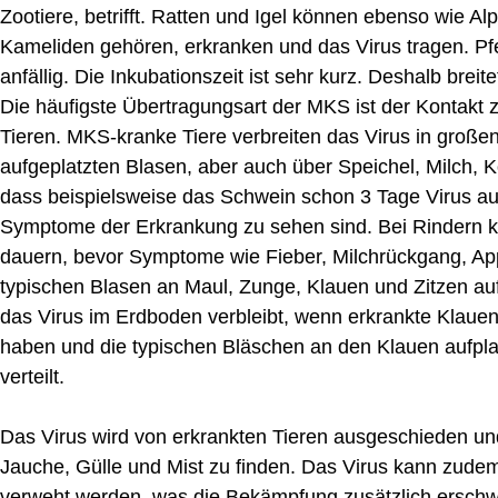
Zootiere, betrifft. Ratten und Igel können ebenso wie A
Kameliden gehören, erkranken und das Virus tragen. Pfe
anfällig. Die Inkubationszeit ist sehr kurz. Deshalb breit
Die häufigste Übertragungsart der MKS ist der Kontakt
Tieren. MKS-kranke Tiere verbreiten das Virus in große
aufgeplatzten Blasen, aber auch über Speichel, Milch, Ko
dass beispielsweise das Schwein schon 3 Tage Virus a
Symptome der Erkrankung zu sehen sind. Bei Rindern ka
dauern, bevor Symptome wie Fieber, Milchrückgang, Appe
typischen Blasen an Maul, Zunge, Klauen und Zitzen au
das Virus im Erdboden verbleibt, wenn erkrankte Klauen
haben und die typischen Bläschen an den Klauen aufpla
verteilt.
Das Virus wird von erkrankten Tieren ausgeschieden un
Jauche, Gülle und Mist zu finden. Das Virus kann zude
verweht werden, was die Bekämpfung zusätzlich erschwe