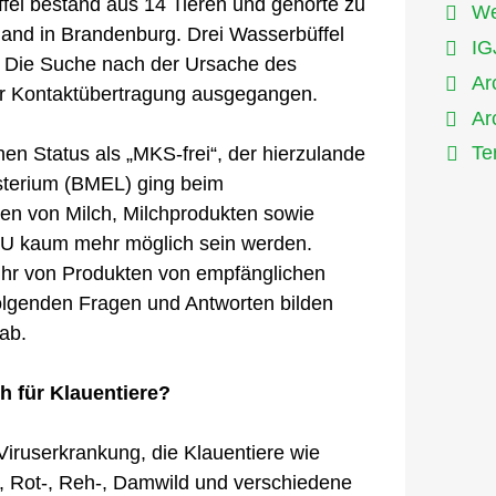
fel bestand aus 14 Tieren und gehörte zu
We
and in Brandenburg. Drei Wasserbüffel
IG
t. Die Suche nach der Ursache des
Ar
iner Kontaktübertragung ausgegangen.
Ar
Te
en Status als „MKS-frei“, der hierzulande
isterium (BMEL) ging beim
n von Milch, Milchprodukten sowie
 EU kaum mehr möglich sein werden.
nfuhr von Produkten von empfänglichen
folgenden Fragen und Antworten bilden
ab.
h für Klauentiere?
iruserkrankung, die Klauentiere wie
l, Rot-, Reh-, Damwild und verschiedene