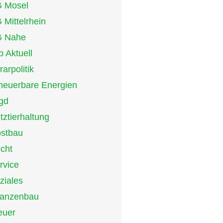
 Mosel
 Mittelrhein
 Nahe
p Aktuell
rarpolitik
neuerbare Energien
gd
tztierhaltung
stbau
cht
rvice
ziales
lanzenbau
euer