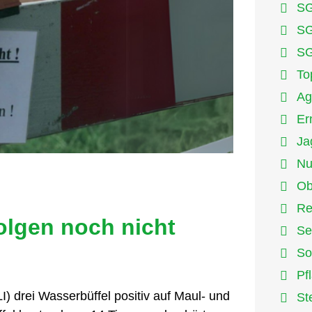
SG
SG
SG
To
Ag
Er
Ja
Nu
Ob
Re
olgen noch nicht
Se
So
Pf
I) drei Wasserbüffel positiv auf Maul- und
St