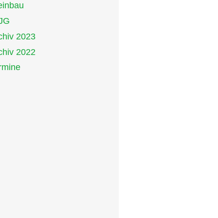
inbau
JG
chiv 2023
chiv 2022
rmine