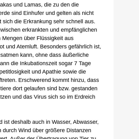
lpakas und Lamas, die zu den die
rde sind Einhufer und gelten als nicht
et sich die Erkrankung sehr schnell aus.
 zwischen erkrankten und empfänglichen
n Mengen über Flüssigkeit aus
t und Atemluft. Besonders gefährlich ist,
usatmen kann, ohne dass äußerliche
nn die Inkubationszeit sogar 7 Tage
titlosigkeit und Apathie sowie die
ftreten. Erschwerend kommt hinzu, dass
tiere dort gelaufen sind bzw. gestanden
tzen und das Virus sich so im Erdreich
d ist deshalb auch in Wasser, Abwasser,
m durch Wind über größere Distanzen
rt. Außer der Übertragung von Tier zu