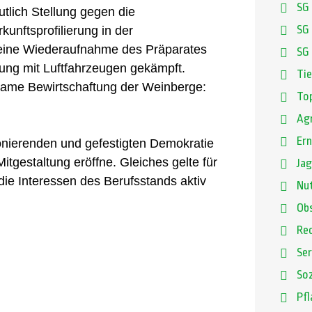
SG
tlich Stellung gegen die
unftsprofilierung in der
SG 
r eine Wiederaufnahme des Präparates
SG
dung mit Luftfahrzeugen gekämpft.
Ti
tsame Bewirtschaftung der Weinberge:
Top
Agr
Ern
ionierenden und gefestigten Demokratie
itgestaltung eröffne. Gleiches gelte für
Ja
 die Interessen des Berufsstands aktiv
Nut
Ob
Re
Ser
Soz
Pf