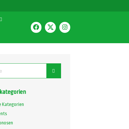
ategorien
e Kategorien
ents
onosen