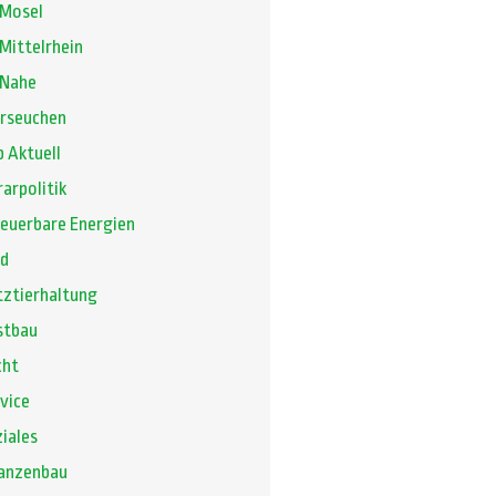
 Mosel
Mittelrhein
 Nahe
erseuchen
 Aktuell
arpolitik
euerbare Energien
gd
ztierhaltung
stbau
cht
vice
iales
lanzenbau