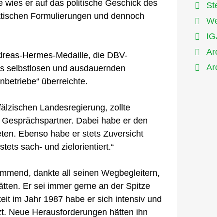
e wies er auf das politische Geschick des
St
atischen Formulierungen und dennoch
We
IG
Ar
ndreas-Hermes-Medaille, die DBV-
Ar
es selbstlosen und ausdauernden
nbetriebe“ überreichte.
fälzischen Landesregierung, zollte
n Gesprächspartner. Dabei habe er den
eten. Ebenso habe er stets Zuversicht
ets sach- und zielorientiert.“
tammend, dankte all seinen Wegbegleitern,
hätten. Er sei immer gerne an der Spitze
eit im Jahr 1987 habe er sich intensiv und
zt. Neue Herausforderungen hätten ihn