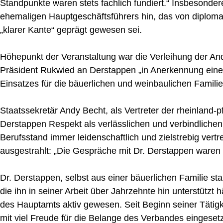
Standpunkte waren stets fachlich fundiert.“ Insbesonder
ehemaligen Hauptgeschäftsführers hin, das von diplom
„klarer Kante“ geprägt gewesen sei.
Höhepunkt der Veranstaltung war die Verleihung der A
Präsident Rukwied an Derstappen „in Anerkennung ein
Einsatzes für die bäuerlichen und weinbaulichen Familie
Staatssekretär Andy Becht, als Vertreter der rheinland-p
Derstappen Respekt als verlässlichen und verbindliche
Berufsstand immer leidenschaftlich und zielstrebig vertr
ausgestrahlt: „Die Gespräche mit Dr. Derstappen waren st
Dr. Derstappen, selbst aus einer bäuerlichen Familie s
die ihn in seiner Arbeit über Jahrzehnte hin unterstützt 
des Hauptamts aktiv gewesen. Seit Beginn seiner Tätigk
mit viel Freude für die Belange des Verbandes eingeset