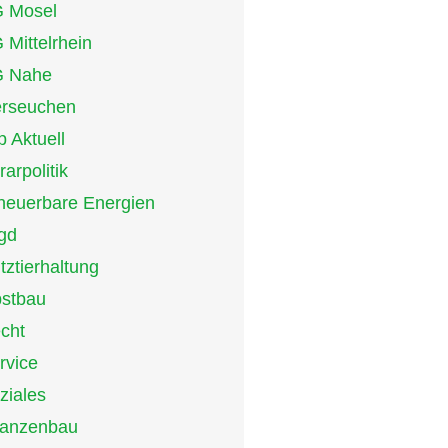
 Mosel
 Mittelrhein
 Nahe
erseuchen
p Aktuell
rarpolitik
neuerbare Energien
gd
tztierhaltung
stbau
cht
rvice
ziales
lanzenbau