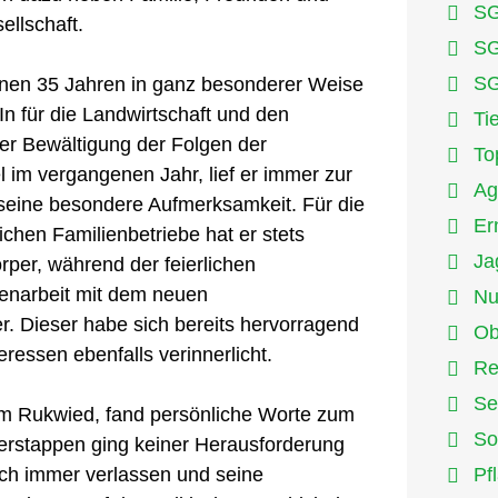
SG
ellschaft.
SG
SG
enen 35 Jahren in ganz besonderer Weise
In für die Landwirtschaft und den
Ti
er Bewältigung der Folgen der
To
l im vergangenen Jahr, lief er immer zur
Ag
seine besondere Aufmerksamkeit. Für die
Er
chen Familienbetriebe hat er stets
Ja
rper, während der feierlichen
enarbeit mit dem neuen
Nu
. Dieser habe sich bereits hervorragend
Ob
eressen ebenfalls verinnerlicht.
Re
Se
m Rukwied, fand persönliche Worte zum
So
erstappen ging keiner Herausforderung
ch immer verlassen und seine
Pf