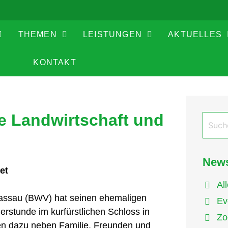
THEMEN
LEISTUNGEN
AKTUELLES
KONTAKT
ie Landwirtschaft und
News
et
Al
assau (BWV) hat seinen ehemaligen
Ev
erstunde im kurfürstlichen Schloss in
Zo
en dazu neben Familie, Freunden und