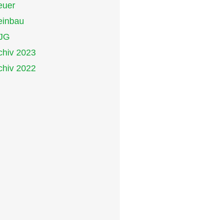
euer
inbau
JG
chiv 2023
chiv 2022