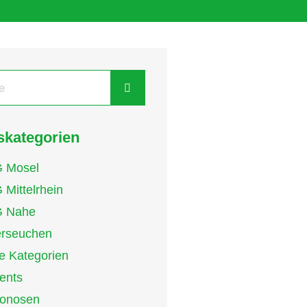
kategorien
 Mosel
 Mittelrhein
 Nahe
erseuchen
le Kategorien
ents
onosen