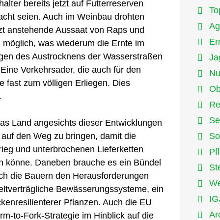
lter bereits jetzt auf Futterreserven
To
dacht seien. Auch im Weinbau drohten
Ag
tzt anstehende Aussaat von Raps und
Er
 möglich, was wiederum die Ernte im
lgen des Austrocknens der Wasserstraßen
Ja
. Eine Verkehrsader, die auch für den
Nu
 fast zum völligen Erliegen. Dies
Ob
.
Re
Se
as Land angesichts dieser Entwicklungen
t auf den Weg zu bringen, damit die
So
rieg und unterbrochenen Lieferketten
Pf
en könne. Daneben brauche es ein Bündel
St
ich die Bauern den Herausforderungen
We
weltverträgliche Bewässerungssysteme, ein
IG
enresilienterer Pflanzen. Auch die EU
Ar
-to-Fork-Strategie im Hinblick auf die