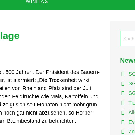
WINITAS
lage
News
eit 500 Jahren. Der Präsident des Bauern-
SG
ist alarmiert: „Die Trockenheit wirkt
SG
ilen von Rheinland-Pfalz sind der Juli
SG
den Feldfrüchte wie Mais, Kartoffeln und
Ti
zeigt sich seit Monaten nicht mehr grün,
Al
en noch gar nicht abzusehen, so Horper
 am Baumbestand zu befürchten.
Ev
Zo