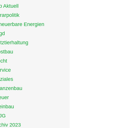
p Aktuell
rarpolitik
neuerbare Energien
gd
tztierhaltung
stbau
cht
rvice
ziales
lanzenbau
euer
inbau
JG
chiv 2023