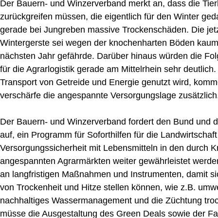
Der Bauern- und Winzerverband merkt an, dass die Tierha
zurückgreifen müssen, die eigentlich für den Winter ge
gerade bei Jungreben massive Trockenschäden. Die je
Wintergerste sei wegen der knochenharten Böden kaum
nächsten Jahr gefährde. Darüber hinaus würden die Fo
für die Agrarlogistik gerade am Mittelrhein sehr deutlich
Transport von Getreide und Energie genutzt wird, komme
verschärfe die angespannte Versorgungslage zusätzlich
Der Bauern- und Winzerverband fordert den Bund und d
auf, ein Programm für Soforthilfen für die Landwirtschaf
Versorgungssicherheit mit Lebensmitteln in den durch K
angespannten Agrarmärkten weiter gewährleistet werd
an langfristigen Maßnahmen und Instrumenten, damit s
von Trockenheit und Hitze stellen können, wie z.B. um
nachhaltiges Wassermanagement und die Züchtung trock
müsse die Ausgestaltung des Green Deals sowie der Farm