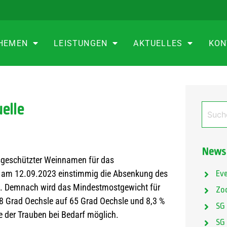
HEMEN
LEISTUNGEN
AKTUELLES
KON
elle
Newsk
sgeschützter Weinnamen für das
 am 12.09.2023 einstimmig die Absenkung des
Ev
n. Demnach wird das Mindestmostgewicht für
Zo
68 Grad Oechsle auf 65 Grad Oechsle und 8,3 %
SG
se der Trauben bei Bedarf möglich.
SG 