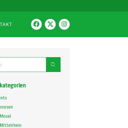
TAKT
ategorien
ents
onosen
 Mosel
Mittelrhein