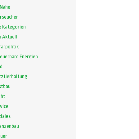
 Nahe
erseuchen
e Kategorien
 Aktuell
arpolitik
euerbare Energien
gd
ztierhaltung
stbau
cht
vice
iales
lanzenbau
euer