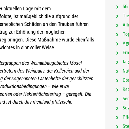
SG
er aktuellen Lage mit dem
lgte, ist maßgeblich die aufgrund der
Ti
u erheblichen Schäden an den Trauben führen
All
ntrag zur Erhöhung der möglichen
Top
 Weg bringen. Diese Maßnahme wurde ebenfalls
Agr
ichtes in sinnvoller Weise.
Ern
Ja
rktergruppen des Weinanbaugebietes Mosel
ertretern des Weinbaus, der Kellereien und der
Nut
g der sogenannten Lastenhefte der geschützten
Ob
 Produktionsbedingungen – wie etwa
Re
rten oder Hektarhöchstertrag – geregelt. Die
Ser
 ist durch das rheinland-pfälzische
Soz
Pf
St