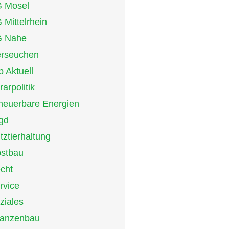
 Mosel
 Mittelrhein
 Nahe
erseuchen
p Aktuell
rarpolitik
neuerbare Energien
gd
tztierhaltung
stbau
cht
rvice
ziales
lanzenbau