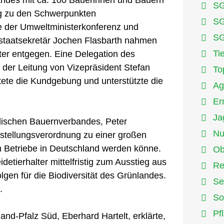
SG
g zu den Schwerpunkten
SG
de der Umweltministerkonferenz und
SG
staatsekretär Jochen Flasbarth nahmen
Ti
ster entgegen. Eine Delegation des
der Leitung von Vizepräsident Stefan
To
tete die Kundgebung und unterstützte die
Ag
Er
Ja
dischen Bauernverbandes, Peter
Nu
stellungsverordnung zu einer großen
en Betriebe in Deutschland werden könne.
Ob
tierhalter mittelfristig zum Ausstieg aus
Re
gen für die Biodiversität des Grünlandes.
Se
.
So
Pf
d-Pfalz Süd, Eberhard Hartelt, erklärte,