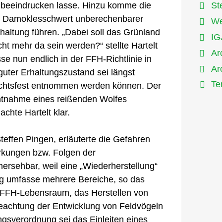
t beeindrucken lasse. Hinzu komme die
St
as Damoklesschwert unberechenbarer
We
haltung führen. „Dabei soll das Grünland
IG
cht mehr da sein werden?“ stellte Hartelt
Ar
 nun endlich in der FFH-Richtlinie in
Ar
uter Erhaltungszustand sei längst
Te
erichtsfest entnommen werden können. Der
Entnahme eines reißenden Wolfes
chte Hartelt klar.
ffen Pingen, erläuterte die Gefahren
rkungen bzw. Folgen der
hersehbar, weil eine „Wiederherstellung“
ung umfasse mehrere Bereiche, so das
 FFH-Lebensraum, das Herstellen von
eachtung der Entwicklung von Feldvögeln
ngsverordnung sei das Einleiten eines