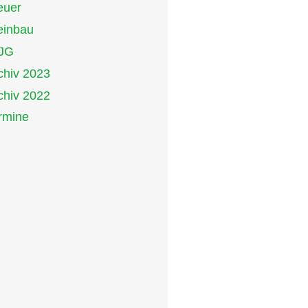
euer
inbau
JG
chiv 2023
chiv 2022
rmine