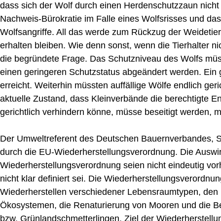
dass sich der Wolf durch einen Herdenschutzzaun nich
Nachweis-Bürokratie im Falle eines Wolfsrisses und d
Wolfsangriffe. All das werde zum Rückzug der Weidetier
erhalten bleiben. Wie denn sonst, wenn die Tierhalter ni
die begründete Frage. Das Schutzniveau des Wolfs müsse
einen geringeren Schutzstatus abgeändert werden. Ein g
erreicht. Weiterhin müssten auffällige Wölfe endlich g
aktuelle Zustand, dass Kleinverbände die berechtigte 
gerichtlich verhindern könne, müsse beseitigt werden, ma
Der Umweltreferent des Deutschen Bauernverbandes, Ste
durch die EU-Wiederherstellungsverordnung. Die Auswi
Wiederherstellungsverordnung seien nicht eindeutig vor
nicht klar definiert sei. Die Wiederherstellungsverordn
Wiederherstellen verschiedener Lebensraumtypen, den
Ökosystemen, die Renaturierung von Mooren und die B
bzw. Grünlandschmetterlingen. Ziel der Wiederherstellu